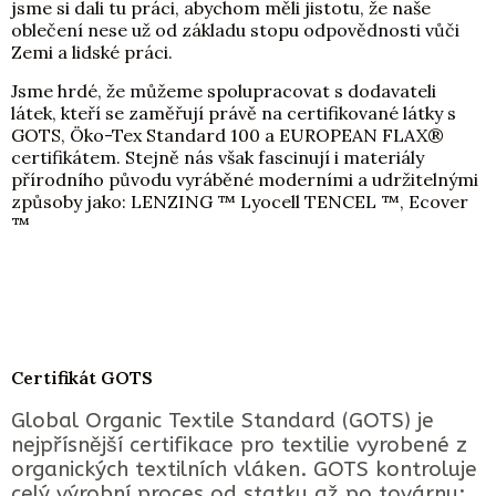
jsme si dali tu práci, abychom měli jistotu, že naše
oblečení nese už od základu stopu odpovědnosti vůči
Zemi a lidské práci.
Jsme hrdé, že můžeme spolupracovat s dodavateli
látek, kteří se zaměřují právě na certifikované látky s
GOTS, Öko-Tex Standard 100 a EUROPEAN FLAX®
certifikátem. Stejně nás však fascinují i materiály
přírodního původu vyráběné moderními a udržitelnými
způsoby jako: LENZING ™ Lyocell TENCEL ™, Ecover
™
Certifikát GOTS
Global Organic Textile Standard (GOTS) je
nejpřísnější certifikace pro textilie vyrobené z
organických textilních vláken. GOTS kontroluje
celý výrobní proces od statku až po továrnu: