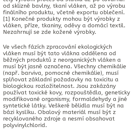
od sklizně bavlny, tkaní vláken, až po výrobu
finálního produktu, včetně exportu oblečení.
[1] Konečné produkty mohou být výrobky z
vláken, příze, tkaniny, oděvy a domácí textil.
Nezahrnují se zde kožené výrobky.
Ve všech fázích zpracování ekologických
vláken musí být tato vlákna oddělena od
běžných produktů z neorganických vláken a
musí být jasně označena. Všechny chemikálie
(např. barviva, pomocné chemikálie), musí
splňovat základní požadavky na toxicitu a
biologickou rozložitelnost. Jsou zakázány
používat toxické kovy, rozpouštědla, geneticky
modifikované organismy, formaldehydy a jiné
syntetické látky. Veškeré bělidla musí být na
bázi kyslíku. Obalový materiál musí být z
recyklovaného zdroje a nesmí obsahovat
polyvinylchlorid.