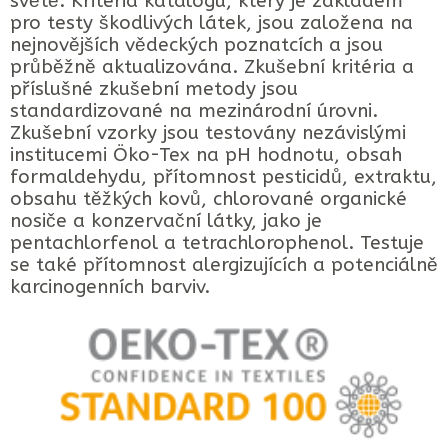
světě. Kritéria katalogu, který je základem
pro testy škodlivých látek, jsou založena na
nejnovějších vědeckých poznatcích a jsou
průběžně aktualizována. Zkušební kritéria a
příslušné zkušební metody jsou
standardizované na mezinárodní úrovni.
Zkušební vzorky jsou testovány nezávislými
institucemi Öko-Tex na pH hodnotu, obsah
formaldehydu, přítomnost pesticidů, extraktu,
obsahu těžkých kovů, chlorované organické
nosiče a konzervační látky, jako je
pentachlorfenol a tetrachlorophenol. Testuje
se také přítomnost alergizujících a potenciálně
karcinogenních barviv.