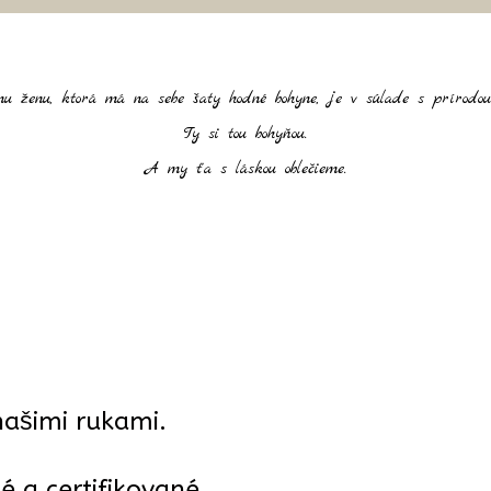
nu ženu, ktorá má na sebe šaty hodné bohyne, je v súlade s prírodou
Ty si tou bohyňou.
A my ťa s láskou oblečieme.
našimi rukami.
 a certifikované