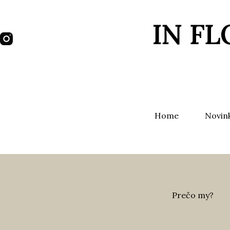
Home
Novin
Prečo my?