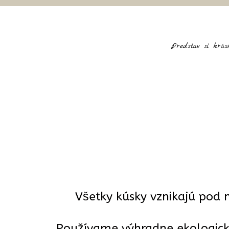
Predstav si krás
Všetky kúsky vznikajú pod 
Používame výhradne ekologické