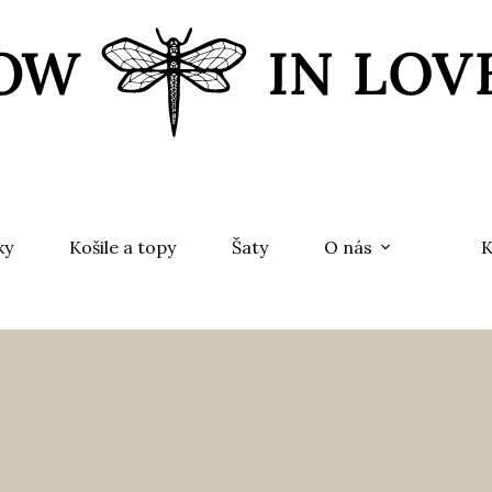
ky
Košile a topy
Šaty
O nás
K