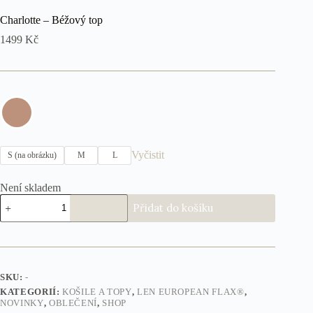
Charlotte – Béžový top
1499
Kč
Vyčistit
S (na obrázku)
M
L
Není skladem
Charlotte
Přidat do košíku
-
Béžový
top
množství
SKU:
-
KATEGORIÍ:
KOŠILE A TOPY
,
LEN EUROPEAN FLAX®
,
NOVINKY
,
OBLEČENÍ
,
SHOP