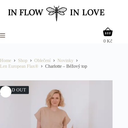
Skip
to
content
Shopping
cart
0
Kč
Home
Shop
Oblečení
Novinky
Len European Flax®
Charlotte – Béžový top
SOLD OUT