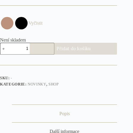
Vyčistit
Není skladem
Kabelka
Přidat do košíku
Santorini
BIG
množství
SKU:
-
KATEGORIE:
NOVINKY
,
SHOP
Popis
Další informace