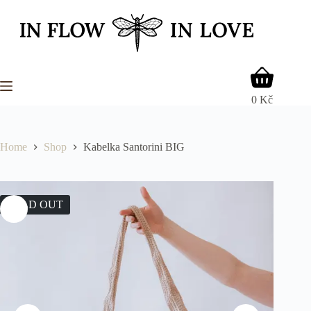
Skip
to
content
Shopping
cart
0
Kč
Home
Shop
Kabelka Santorini BIG
SOLD OUT