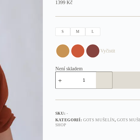
1399
Kč
S
M
L
Vyčistit
Není skladem
Sara
boho
košile
množství
SKU:
-
KATEGORIÍ:
GOTS MUŠELÍN
,
GOTS MUŠ
SHOP