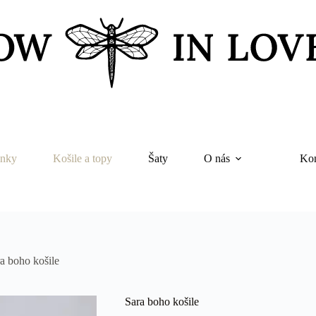
nky
Košile a topy
Šaty
O nás
Kon
a boho košile
Sara boho košile